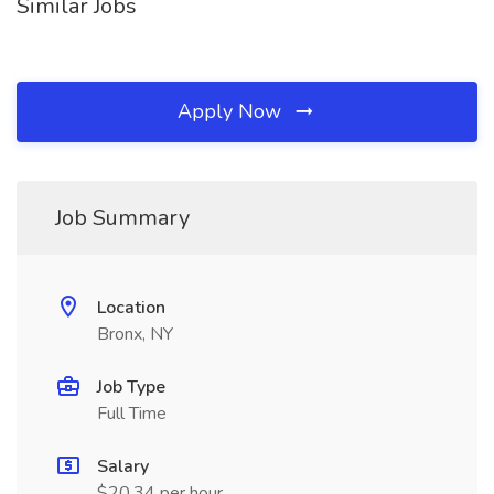
Similar Jobs
Apply Now
Job Summary
Location
Bronx, NY
Job Type
Full Time
Salary
$20.34 per hour